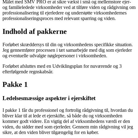
Målet med SMV PRO er at sikre vækst i små og mellemstore ejer-
og familieledede virksomheder ved at tilføre viden og rådgivning om
professionalisering til ejerledere og understøtte virksomhedernes
professionaliseringsproces med relevant sparring og viden.
Indhold af pakkerne
Forløbet skræddersys til din og virksomhedens specifikke situation.
Jeg gennemfører processen i tæt samarbejde med dig som ejerleder
og eventuelle udvalgte nøglepersoner i virksomheden.
Forløbet afsluttes med en Udviklingsplan for nuværende og 3
efterfølgende regnskabsår.
Pakke 1
Ledelsesmæssige aspekter i ejerskiftet
I pakke 1 får du professionel og fortrolig rådgivning til, hvordan du
bliver klar til at lede et ejerskifte, så både du og virksomheden
kommer godt videre. En vigtig del af virksomhedens værdi er den
viden, du sidder med som ejerleder. Gennem min rådgivning vil jeg
sikre, at den viden bliver tilgængelig for en køber.