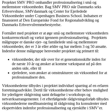
Projektet SMV PRO omhandler professionalisering i små og
mellemstore virksomheder. Bag SMV PRO står Danmarks seks
Erhvervshuse, SMVdanmark og Center for Ejerledede
Virksomheder under Copenhagen Business School. Indsatsen er
finansieret af Den Europæiske Fond for Regionaludvikling og
Danmarks Erhvervsfremmebestyrelse.
Formålet med projektet er at øge små og mellemstore virksomheders
konkurrencekraft og vækst igennem professionalisering. Projektets
målgruppe er danske ejer- og familielede små og mellemstore
virksomheder, der er 3 år eller ældre og har mellem 3 og 50 ansatte.
Indenfor denne målgruppe henvender projektet sig primært til:
virksomheder, der står over for et generationsskifte inden for
de næste 10 år og ønsker at komme vækstparat ud på den
anden side, eller til
ejerledere, som ønsker at omstrukturere sin virksomhed for at
professionalisere den.
Virksomhederne tilbydes i projektet individuel sparring af en erfaren
forretningsudvikler. Dertil får virksomhederne efter behov mulighed
for yderligere rådgivning samt deltagelse i workshops og
netværksarrangementer. I et efterfølgende rådgivningsforløb tilbydes
virksomhederne medfinansiering til rådgivning fra konsulenter med
ekspertviden indenfor professionalisering og ejerskifte i SMV’er.