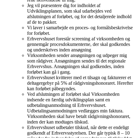
Jeg vil præsentere dig for indholdet af
Udviklingsplanen, som skal udarbejdes ved
afslutningen af forløbet, og for det detaljerede indhold
af de to pakker.
Vi laver i samarbejde en proces- og formålsbeskrivelse
for forløbet.
Erhvervshuset forestår screening af virksomheden og
gennemgår procesdokumenterne, der skal godkendes
og underskrives inden ansøgning
Virksomheden sender ansøgningen og udpeger mig
som rådgiver. Ansøgningen sendes til det regionale
Erhvervshus. Ansøgningen skal godkendes, inden
forløbet kan gå i gang.
Erhvervshuset kvitterer med et tilsagn og fakturerer et
deltagergebyr på 5% af rådgivningshonoraret. Herefter
kan forløbet påbegyndes.
Ved afslutningen af forløbet skal Virksomheden
indsende en færdig udviklingsplan samt en
udbetalingsanmodning til Erhvervshuset.
Udbetalingsanmodningen vedlægges min faktura.
Virksomheden skal have betalt rådgivningshonoraret,
inden der kan modtages tilskud.
Erhvervshuset udbetaler tilskud, når dette er endeligt
godkendt af Erhvervsstyrelsen. Der går typisk 8 – 10